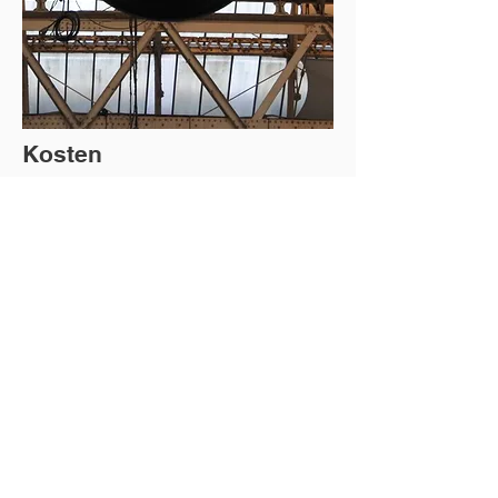
Kosten
De kosten worden verrekend per eenheid
tegen een voorgesproken eenheidsprijs.
De kosten waarvan sprake zijn
briefwisseling, e-mails, kopies, afgelegde
km, ed..
Per dossier wordt een éénmalige forfaitaire
kost voor de opening van het dossier
gevraagd.
De tarieven worden opgenomen in de
ereloonovereenkomst.
Dienstenwet